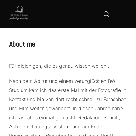
Zum
Suchen
Inhalt
SEITEN
nach:
springen
About me
Für diejenigen, die es genau wissen wollen …
Nach dem Abitur und einem verunglückten BWL-
Studium kam ich das erste Mal mit der Fotografie in
Kontakt und bin von dort recht schnell zu Fernsehen
und Film weiter gewandert. In diesen Jahren habe
ich fast alles einmal gemacht: Redaktion, Schnitt,
Aufnahmeleitungsassistenz und am Ende
Regieassistenz. War aber bis zu diesem Punkt